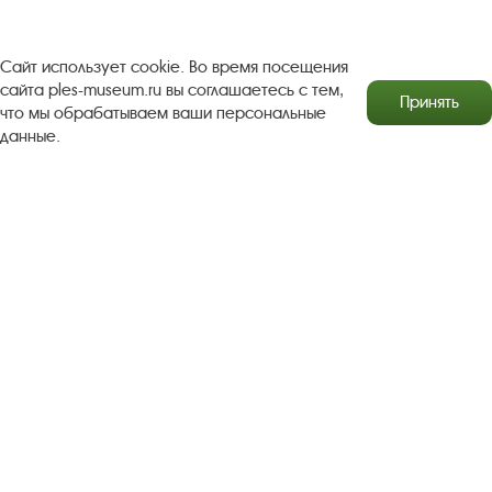
Рекомендации по правилам личной безопасности
Турфирмам
Документы
Застройщикам
Сайт использует cookie. Во время посещения
сайта ples-museum.ru вы соглашаетесь с тем,
Принять
Антикоррупционная деятельность
что мы обрабатываем ваши персональные
данные.
Результаты независимой оценки качества
Бесплатная юридическая помощь
Правила посещения экспозиций и выставок
Copyright © http://www.plyos.org
Плесский государственный
историко-архитектурный и художественный
музей‑заповедник.
Использование и копирование
информации запрещено.
Адрес: Плес, Соборная гора, 1. Тел.: +7 (49339) 4-34-90
Пользовательское соглашение