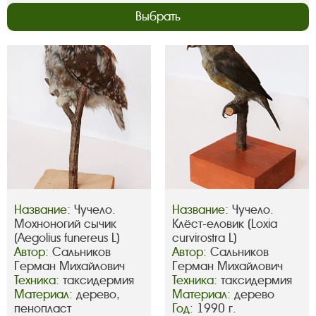
Выбрать
Название:
Чучело.
Название:
Чучело.
Мохноногий сычик
Клёст-еловик (Loxia
(Aegolius funereus L)
curvirostra L)
Автор:
Сальников
Автор:
Сальников
Герман Михайлович
Герман Михайлович
Техника:
таксидермия
Техника:
таксидермия
Материал:
дерево,
Материал:
дерево
пенопласт
Год:
1990 г.