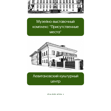
Музейно-выставочный
комплекс “Присутственные
места”
Левитановский культурный
центр
ПАРТНЕРЫ
нашего музея