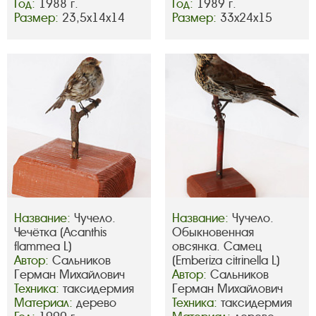
Год:
1988 г.
Год:
1989 г.
Размер:
23,5х14х14
Размер:
33х24х15
Название:
Чучело.
Название:
Чучело.
Чечётка (Acanthis
Обыкновенная
flammea L)
овсянка. Самец
Автор:
Сальников
(Emberiza citrinella L)
Герман Михайлович
Автор:
Сальников
Техника:
таксидермия
Герман Михайлович
Материал:
дерево
Техника:
таксидермия