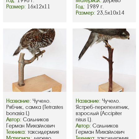
Год:
1990 г.
Материал:
дерево
Размер:
16х12х11
Год:
1989 г.
Размер:
23,5х10х14
Название:
Чучело.
Название:
Чучело.
Рябчик, самка (Tetrastes
Ястреб-перепелятник,
bonasia L)
взрослый (Accipiter
Автор:
Сальников
nisus L).
Герман Михайлович
Автор:
Сальников
Техника:
таксидермия
Герман Михайлович
Материал:
дерево,
Техника:
таксидермия