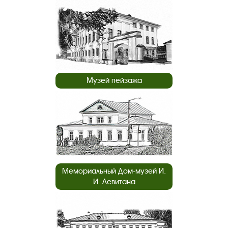
Музей пейзажа
Мемориальный Дом-музей И.
И. Левитана