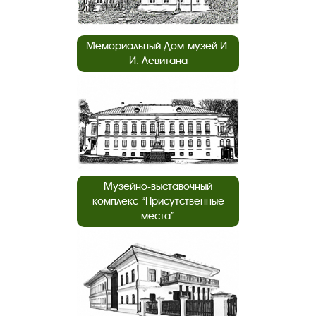
Мемориальный Дом-музей И.
И. Левитана
Музейно-выставочный
комплекс “Присутственные
места”