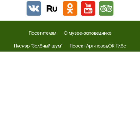
Вконтакте
rutube
Одноклассники
YouTube
Трипадвизор
Посетителям
О музее-заповеднике
Пленэр "Зелёный шум"
Проект Арт-поводОК Плёс
Рекомендации по правилам личной безопасности
Турфирмам
Документы
Застройщикам
Антикоррупционная деятельность
Результаты независимой оценки качества
Бесплатная юридическая помощь
Правила посещения экспозиций и выставок
Copyright © http://www.plyos.org
Плесский государственный