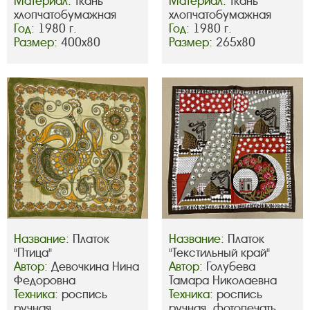
Материал:
ткань
Материал:
ткань
хлопчатобумажная
хлопчатобумажная
Год:
1980 г.
Год:
1980 г.
Размер:
400х80
Размер:
265х80
Название:
Платок
Название:
Платок
"Птица"
"Текстильный край"
Автор:
Девочкина Нина
Автор:
Голубева
Федоровна
Тамара Николаевна
Техника:
роспись
Техника:
роспись
ручная
ручная, фотопечать