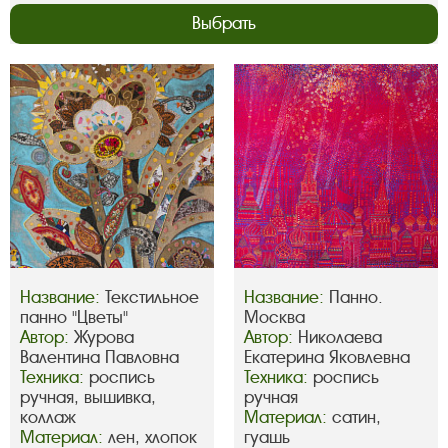
Выбрать
Название:
Текстильное
Название:
Панно.
панно "Цветы"
Москва
Автор:
Журова
Автор:
Николаева
Валентина Павловна
Екатерина Яковлевна
Техника:
роспись
Техника:
роспись
ручная, вышивка,
ручная
коллаж
Материал:
сатин,
Материал:
лен, хлопок
гуашь