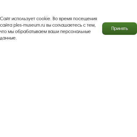
Рекомендации по правилам личной безопасности
Турфирмам
Документы
Застройщикам
Сайт использует cookie. Во время посещения
сайта ples-museum.ru вы соглашаетесь с тем,
Принять
Антикоррупционная деятельность
что мы обрабатываем ваши персональные
данные.
Результаты независимой оценки качества
Бесплатная юридическая помощь
Правила посещения экспозиций и выставок
Copyright © http://www.plyos.org
Плесский государственный
историко-архитектурный и художественный
музей‑заповедник.
Использование и копирование
информации запрещено.
Адрес: Плес, Соборная гора, 1. Тел.: +7 (49339) 4-34-90
Пользовательское соглашение