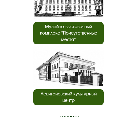
Музейно-выставочный
комплекс “Присутственные
места”
Левитановский культурный
центр
ПАРТНЕРЫ
нашего музея