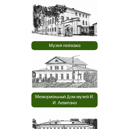
Музей пейзажа
Мемориальный Дом-музей И.
И. Левитана