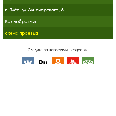
г. Плёс, ул. Луначарского, 6
Как добраться:
схема проезда
Следите за новостями в соцсетях:
Вконтакте
rutube
Одноклассники
YouTube
Трипадвизор
Посетителям
О музее-заповеднике
Пленэр "Зелёный шум"
Проект Арт-поводОК Плёс
Рекомендации по правилам личной безопасности
Турфирмам
Документы
Застройщикам