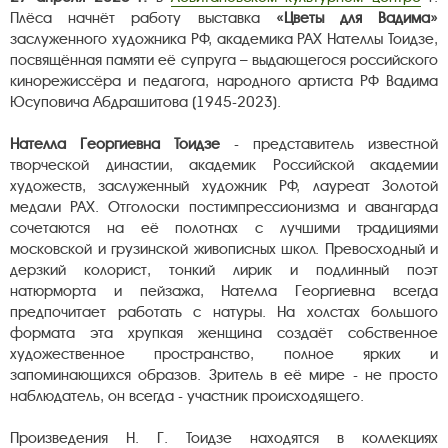
Плёса начнёт работу выставка
«Цветы для Вадима»
заслуженного художника РФ, академика РАХ Нателлы Тоидзе,
посвящённая памяти её супруга – выдающегося российского
кинорежиссёра и педагога, народного артиста РФ Вадима
Юсуповича Абдрашитова (1945-2023).
Нателла Георгиевна Тоидзе
- представитель известной
творческой династии, академик Российской академии
художеств, заслуженный художник РФ, лауреат Золотой
медали РАХ. Отголоски постимпрессионизма и авангарда
сочетаются на её полотнах с лучшими традициями
московской и грузинской живописных школ. Превосходный и
дерзкий колорист, тонкий лирик и подлинный поэт
натюрморта и пейзажа, Нателла Георгиевна всегда
предпочитает работать с натуры. На холстах большого
формата эта хрупкая женщина создаёт собственное
художественное пространство, полное ярких и
запоминающихся образов. Зритель в её мире - не просто
наблюдатель, он всегда - участник происходящего.
Произведения Н. Г. Тоидзе находятся в коллекциях