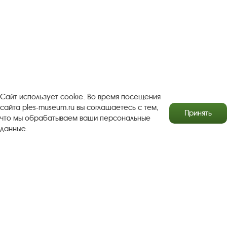
Антикоррупционная деятельность
Результаты независимой оценки качества
Бесплатная юридическая помощь
Правила посещения экспозиций и выставок
Сайт использует cookie. Во время посещения
Copyright © http://www.plyos.org
Плесский государственный
сайта ples-museum.ru вы соглашаетесь с тем,
Принять
историко-архитектурный и художественный
что мы обрабатываем ваши персональные
музей‑заповедник.
Использование и копирование
данные.
информации запрещено.
Адрес: Плес, Соборная гора, 1. Тел.: +7 (49339) 4-34-90
Пользовательское соглашение
Политика конфиденциальности