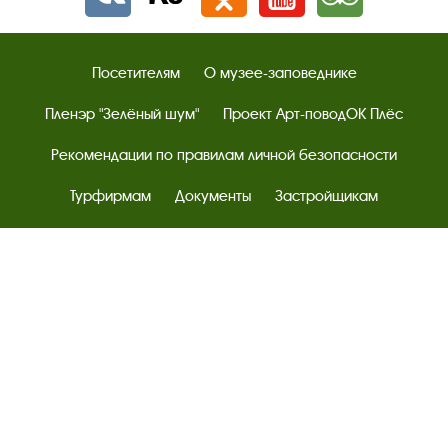
Посетителям
О музее-заповеднике
Пленэр "Зелёный шум"
Проект Арт-поводОК Плёс
Рекомендации по правилам личной безопасности
Турфирмам
Документы
Застройщикам
Антикоррупционная деятельность
Результаты независимой оценки качества
Бесплатная юридическая помощь
Правила посещения экспозиций и выставок
Copyright © http://www.plyos.org
Плесский государственный
историко-архитектурный и художественный