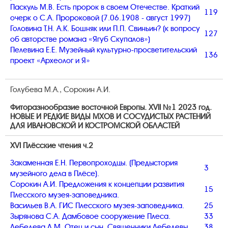
Паскуль М.В. Есть пророк в своем Отечестве. Краткий
119
очерк о С.А. Пророковой (7.06.1908 - август 1997)
Головина Т.Н. А.К. Бошняк или П.П. Свиньин? (к вопросу
127
об авторстве романа «Ягуб Скупалов»)
Пелевина Е.Е. Музейный культурно-просветительский
136
проект «Археолог и Я»
Голубева М.А., Сорокин А.И.
Фиторазнообразие восточной Европы. XVII №1 2023 год.
НОВЫЕ И РЕДКИЕ ВИДЫ МХОВ И СОСУДИСТЫХ РАСТЕНИЙ
ДЛЯ ИВАНОВСКОЙ И КОСТРОМСКОЙ ОБЛАСТЕЙ
XVI Плёсские чтения ч.2
Закаменная Е.Н. Первопроходцы. (Предыстория
3
музейного дела в Плёсе).
Сорокин А.И. Предложения к концепции развития
15
Плесского музея-заповедника.
Васильев В.А. ГИС Плесского музея-заповедника.
25
Зырянова С.А. Дамбовое сооружение Плеса.
33
Лебедева Л.М. Отец и сын. Священники Лебедевы.
38