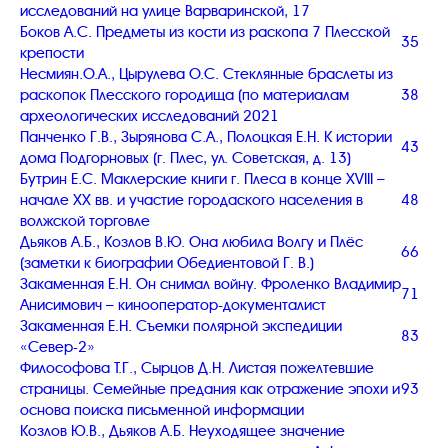
исследований на улице Варваринской, 17
Боков А.С. Предметы из кости из раскопа 7 Плесской
35
крепости
Несмиян.О.А., Цырулева О.С. Стеклянные браслеты из
раскопок Плесского городища (по материалам
38
археологических исследований 2021
Панченко Г.В., Зырянова С.А., Полоцкая Е.Н. К истории
43
дома Подгорновых (г. Плес, ул. Советская, д. 13)
Бутрин Е.С. Маклерские книги г. Плеса в конце XVIII –
начале XX вв. и участие городаского населения в
48
волжской торговле
Дьяков А.Б., Козлов В.Ю. Она любила Волгу и Плёс
66
(заметки к биографии Обедиентовой Г. В.)
Закаменная Е.Н. Он снимал войну. Фроленко Владимир
71
Анисимович – кинооператор-документалист
Закаменная Е.Н. Съемки полярной экспедиции
83
«Север-2»
Философова Т.Г., Сырцов Д.Н. Листая пожелтевшие
страницы. Семейные предания как отражение эпохи и
93
основа поиска письменной информации
Козлов Ю.В., Дьяков А.Б. Неуходящее значение