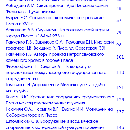
Лебедева Л.М. Связь времен. Две Плёсские семьи
48
Фомичевы-Щулепниковы.
Бутрин Е.С. Социально-экономическое развитие
57
Плеса в XVIII в.
Левашова Л.В. Служители Петропавловской церкви
79
города Плеса в 1646-1938 гг.
Панченко Г.В., Зырянова С.А., Полоцкая Е.Н. К истории
96
трактира Н.В. Векшина (г. Плес, ул. Советская, 39).
Панченко Г.В. Авторы проекта Петропавловского
101
каменного храма в городе Плесе.
Философова Т.Г., Сырцов Д.Н. К вопросу о
перспективах международного государственного
110
сотрудничества.
Головина Т.Н. Дорожаево и Миловка: две усадьбы –
121
две судьбы.
Коваль В.Ю. Крепостные сооружения средневекового
128
Плёса на современном этапе изучения.
Несмиян О.А., Несмиян В.Г., Елкина И.И. Могильник на
137
Соборной горе в г. Плесе.
Шполянский С.В. Вооружение и всадническое
снаряжение в материальной культуре населения
145