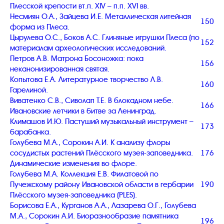
Плесской крепости вт.п. XIV – п.п. XVI вв.
Несмиян О.А., Зайцева И.Е. Металлическая литейная
150
форма из Плеса.
Цырулева О.С., Боков А.С. Глиняные игрушки Плеса (по
152
материалам археологических исследований.
Петров А.В. Матрона Босоножка: пока
156
неканонизированная святая.
Копытова Е.А. Литературное творчество Л.В.
160
Гарелиной.
Виватенко С.В., Сиволап Т.Е. В блокадном небе.
166
Ивановские летчики в битве за Ленинград.
Климашов И.Ю. Пастуший музыкальный инструмент –
173
барабанка.
Голубева М.А., Сорокин А.И. К анализу флоры
сосудистых растений Плёсского музея-заповедника.
176
Динамические изменения во флоре.
Голубева М.А. Коллекция Е.В. Филатовой по
Пучежскому району Ивановской области в гербарии
190
Плёсского музея-заповедника (PLES).
Борисова Е.А., Курганов А.А., Лазарева О.Г., Голубева
М.А., Сорокин А.И. Биоразнообразие памятника
196