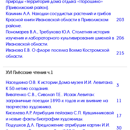
природы «Территория дома отдыха «Порошино»
(Приволжский район).
Калинин А.А. Находки сосудистых растений и грибов
Красной книги Ивановской области в Приволжском
203
районе.
Пономарев В.А., Требукова Ю.А. Столетняя история
изучения и лабораторного культивирования шмелей в
206
Ивановской области.
Иванова Е.В. О флоре поселка Вохма Костромской
215
области.
XVI Плёсские чтения ч.1
Наседкина О.В. К истории Дома-музея И.И. Левитана.
3
К 50-летию создания.
Виватенко С.В., Сиволап Т.Е.. Исаак Левитан:
заграничные поездки 1890-х годов и их влияние на
11
творчество художника.
Киселева А.Р. Атрибуция пейзажа С.П. Кувшинниковой
17
и новые факты биографии художницы.
Подушков Д.Л. Предложение атрибуции картин И.И.
30