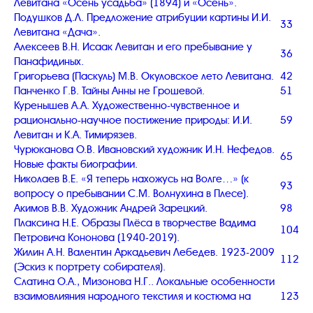
Левитана «Осень усадьба» (1894) и «Осень».
Подушков Д.Л. Предложение атрибуции картины И.И.
33
Левитана «Дача».
Алексеев В.Н. Исаак Левитан и его пребывание у
36
Панафидиных.
Григорьева (Паскуль) М.В. Окуловское лето Левитана.
42
Панченко Г.В. Тайны Анны не Грошевой.
51
Куренышев А.А. Художественно-чувственное и
рационально-научное постижение природы: И.И.
59
Левитан и К.А. Тимирязев.
Чурюканова О.В. Ивановский художник И.Н. Нефедов.
65
Новые факты биографии.
Николаев В.Е. «Я теперь нахожусь на Волге…» (к
93
вопросу о пребывании С.М. Волнухина в Плесе).
Акимов В.В. Художник Андрей Зарецкий.
98
Плаксина Н.Е. Образы Плёса в творчестве Вадима
104
Петровича Кононова (1940-2019).
Жилин А.Н. Валентин Аркадьевич Лебедев. 1923-2009
112
(Эскиз к портрету собирателя).
Слатина О.А., Мизонова Н.Г.. Локальные особенности
взаимовлияния народного текстиля и костюма на
123
территории Ивановской области.