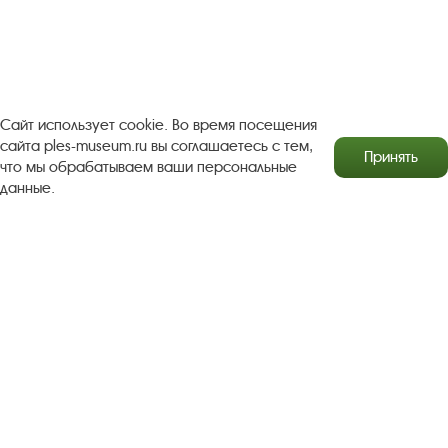
Посетителям
О музее-заповеднике
Пленэр "Зелёный шум"
Проект Арт-поводОК Плёс
Рекомендации по правилам личной безопасности
Турфирмам
Документы
Застройщикам
Сайт использует cookie. Во время посещения
сайта ples-museum.ru вы соглашаетесь с тем,
Принять
Антикоррупционная деятельность
что мы обрабатываем ваши персональные
данные.
Результаты независимой оценки качества
Бесплатная юридическая помощь
Правила посещения экспозиций и выставок
Copyright © http://www.plyos.org
Плесский государственный
историко-архитектурный и художественный
музей‑заповедник.
Использование и копирование
информации запрещено.
Адрес: Плес, Соборная гора, 1. Тел.: +7 (49339) 4-34-90