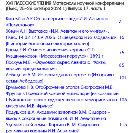
XVII ПЛЕССКИЕ ЧТЕНИЯ Материалы научной конференции
(Плес, 25–26 октября 2024 г.) Выпуск 17, часть 1
Киселёва А.Р. Об экспертизе этюда И.И. Левитана
3
«Полустанок»
Жилин А.Н. Выставка «И.И. Левитан и его учителя».
Плес, 14.02-14.09.2025. О шедеврах и их владельцах
15
(К истории бытования некоторых картин)
Бранд Е.И. О месте написания картины С.П.
75
Кувшинниковой «Московский переулок» 1891 г.
Паскуль М.В. «Окуловка: адрес Левитана. Факты,
85
версии, предположения»
Лебедева Л.М. История одного портрета (Из архива
101
семьи Лебедевых)
Ермилова Н.В. Отображение этапов биографии М.В.
Фрунзе в Палехской лаковой миниатюре (из коллекции
Шуйского историко-художественного мемориального
106
музея им. М.В. Фрунзе)
Подушков Д.Л. Академик живописи В.М. Сидоров –
вклад в сохранение памяти об И. И. Левитане на
Удомельской земле. Картины В. М. Сидорова –
115
реплики на картины И.И. Левитана?