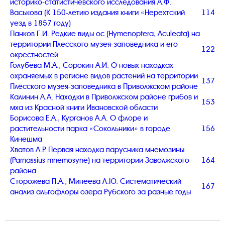
историко-статистичевского исследования А.Ф.
Васькова (К 150-летию издания книги «Нерехтский
114
уезд в 1857 году)
Панков Г.И. Редкие виды ос (Hymenoptera, Aculeata) на
территории Плесского музея-заповедника и его
122
окрестностей
Голубева М.А., Сорокин А.И. О новых находках
охраняемых в регионе видов растений на территории
137
Плёсского музея-заповедника в Приволжском районе
Калинин А.А. Находки в Приволжском районе грибов и
153
мха из Красной книги Ивановской области
Борисова Е.А., Курганов А.А. О флоре и
растительности парка «Сокольники» в городе
156
Кинешма
Хватов А.Р. Первая находка парусника мнемозины
(Parnassius mnemosyne) на территории Заволжского
164
района
Сторожева П.А., Минеева Л.Ю. Систематический
167
анализ альгофлоры озера Рубского за разные годы