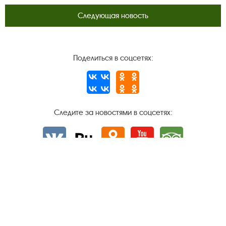
Следующая новость
Поделиться в соцсетях:
Следите за новостями в соцсетях:
Вконтакте
rutube
Одноклассники
YouTube
Трипадвизор
Посетителям
О музее-заповеднике
Пленэр "Зелёный шум"
Проект Арт-поводОК Плёс
Рекомендации по правилам личной безопасности