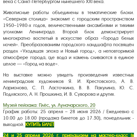
века с Санкт-Петербургом нынешнего ХХI века.
Живописные работы объединены в тематические блоки.
«Северная столица» знакомит с городским пространством
1950–1980-х годов, величественными ансамблями и тихими
уголками Ленинграда. Второй блок демонстрирует
многократно воспетый в искусстве образ «Города белых
ночей». Преобразованиям городского ландшафта посвящён
раздел «Уходящая эпоха и Новый город», а неповторимой
атмосфере города, где вода и камень сливаются в единое
целое — «Город на воде».
На выставке можно увидеть произведения известных
ленинградских художников Я. И. Крестовского, А. В.
Ларионова, С. П. Ласточкина, В. В. Пакулина, Ю. С.
Подляского, А. Н. Прошкина, И. В. Суворова и других.
Музей пейзажа: Плёс, ул. Луначарского, 20
График работы: 25 апреля – 28 июня 2026 / Ежедневно с
10.00 до 18.00 (продажа билетов до 17.30), понедельник -
выходной.
КУПИТЬ БИЛЕТ
24 и 25 апреля 2026 г. приглашаем на мастер-класс (в