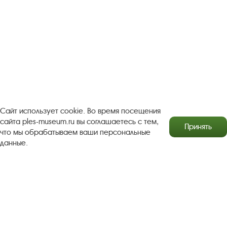
Турфирмам
Документы
Застройщикам
Антикоррупционная деятельность
Результаты независимой оценки качества
Бесплатная юридическая помощь
Правила посещения экспозиций и выставок
Сайт использует cookie. Во время посещения
Copyright © http://www.plyos.org
Плесский государственный
сайта ples-museum.ru вы соглашаетесь с тем,
Принять
что мы обрабатываем ваши персональные
историко-архитектурный и художественный
данные.
музей‑заповедник.
Использование и копирование
информации запрещено.
Адрес: Плес, Соборная гора, 1. Тел.: +7 (49339) 4-34-90
Пользовательское соглашение