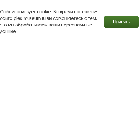
Copyright © http://www.plyos.org
Плесский государственный
Сайт использует cookie. Во время посещения
сайта ples-museum.ru вы соглашаетесь с тем,
историко-архитектурный и художественный
Принять
что мы обрабатываем ваши персональные
музей‑заповедник.
Использование и копирование
данные.
информации запрещено.
Адрес: Плес, Соборная гора, 1. Тел.: +7 (49339) 4-34-90
Пользовательское соглашение
Политика конфиденциальности
2016–2026 Плесский государственный историко-
архитектурный и художественный музей-заповедник
Разработка сайта Софт Навигатор