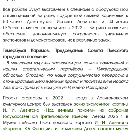
Все работы будут выставлены в специально оборудованной
антивандальной витрине, подаренной семьей Каримовых к
50-летию Дома-музея Исаака Левитана и 40-летию
Плёсского музея-заповедника в 2022 г. Витрина позволяет
обеспечить дополнительную сохранность уникальных
экспонатов и демонстрировать их в различных залах.
Тимербулат Каримов, Председатель Совета Плёсского
городского поселения:
- В минувшем году мы заключили ряд важных соглашений с
нашим стратегическим партнёром – Нижегородской
областью. Отрадно, что наше сотрудничество переросло в
столь красивый межмузейный проект и произведения Исаака
Левитана приедут к нам уже из Нижнего Новгорода.
Проект стартовал в 2022 г., когда в Левитановском
культурном центре был выставлен
эскиз знаменитой картины
И. И. Левитана «Над вечным покоем» из собрания
Государственной Третьяковской галереи
. Летом 2023 г. в
Музее пейзажа была показана картина
И. И. Левитана
«Корниш. Юг Франции» из коллекции Дагестанского музея