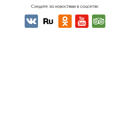
Следите за новостями в соцсетях:
Вконтакте
rutube
Одноклассники
YouTube
Трипадвизор
Посетителям
О музее-заповеднике
Пленэр "Зелёный шум"
Проект Арт-поводОК Плёс
Рекомендации по правилам личной безопасности
Турфирмам
Документы
Застройщикам
Антикоррупционная деятельность
Результаты независимой оценки качества
Бесплатная юридическая помощь
Правила посещения экспозиций и выставок