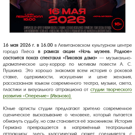
16 мая 2026 г. в 16.00
в Левитановском культурном центре
города Плёса
в рамках акции «Ночь музеев. Родное»
состоится показ спектакля «Пиковая дама»
— музыкально-
драматическое шоу-хоррор по мотивам повести А. С.
Пушкина. Это хорошо знакомая всем история о роковой
ставке, одержимости, искушении и цене желания,
рассказанная языком современного театра, музыки, света,
пластики и визуального аттракциона от
студии творческого
развития «Оперение» (Иваново).
Юные артисты студии предлагают зрителю современное
сценическое высказывание о человеке, который пытается
обмануть судьбу, но сам становится её заложником. История
Германа превращается в напряжённый театральный
аттракцион: здесь классический сюжет соединяется с