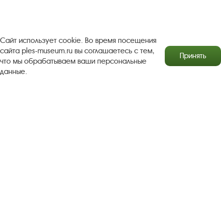
Copyright © http://www.plyos.org
Плесский государственный
историко-архитектурный и художественный
музей‑заповедник.
Использование и копирование
Сайт использует cookie. Во время посещения
информации запрещено.
сайта ples-museum.ru вы соглашаетесь с тем,
Принять
что мы обрабатываем ваши персональные
Адрес: Плес, Соборная гора, 1. Тел.: +7 (49339) 4-34-90
данные.
Пользовательское соглашение
Политика конфиденциальности
2016–2026 Плесский государственный историко-
архитектурный и художественный музей-заповедник
Разработка сайта Софт Навигатор