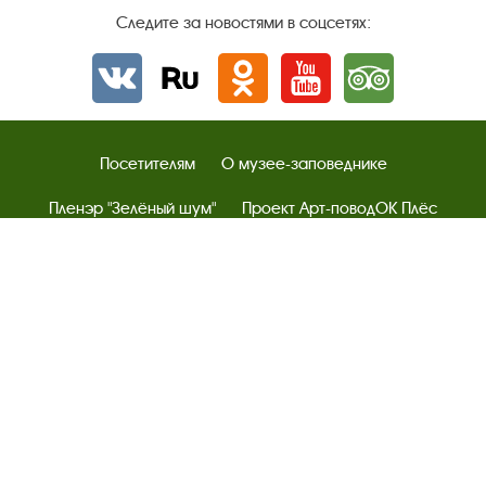
Следите за новостями в соцсетях:
Вконтакте
rutube
Одноклассники
YouTube
Трипадвизор
Посетителям
О музее-заповеднике
Пленэр "Зелёный шум"
Проект Арт-поводОК Плёс
Рекомендации по правилам личной безопасности
Турфирмам
Документы
Застройщикам
Антикоррупционная деятельность
Результаты независимой оценки качества
Бесплатная юридическая помощь
Правила посещения экспозиций и выставок