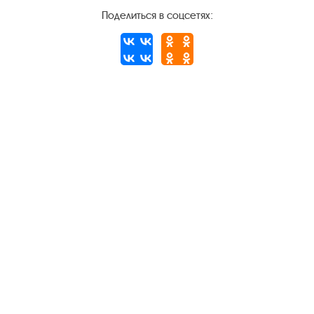
Поделиться в соцсетях:
Следите за новостями в соцсетях:
Вконтакте
rutube
Одноклассники
YouTube
Трипадвизор
Посетителям
О музее-заповеднике
Пленэр "Зелёный шум"
Проект Арт-поводОК Плёс
Рекомендации по правилам личной безопасности
Турфирмам
Документы
Застройщикам
Антикоррупционная деятельность