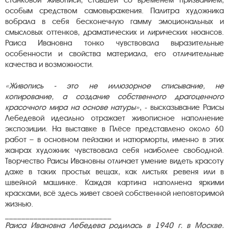
станковой живописи, ставшей со временем призванием,
особым средством самовыражения. Палитра художника
вобрала в себя бесконечную гамму эмоциональных и
смысловых оттенков, драматических и лирических нюансов.
Раиса Ивановна тонко чувствовала выразительные
особенности и свойства материала, его отличительные
качества и возможности.
«Живопись - это не иллюзорное списывание, не
копирование, а создание собственного драгоценного
красочного мира на основе натуры»
, - высказывание Раисы
Лебедевой идеально отражает живописное наполнение
экспозиции. На выставке в Плёсе представлено около 60
работ – в основном пейзажи и натюрморты, именно в этих
жанрах художник чувствовала себя наиболее свободной.
Творчество Раисы Ивановны отличает умение видеть красоту
даже в таких простых вещах, как листьях ревеня или в
швейной машинке. Каждая картина наполнена яркими
красками, всё здесь живет своей собственной неповторимой
жизнью.
__________________________
Раиса Ивановна Лебедева родилась в 1940 г. в Москве.