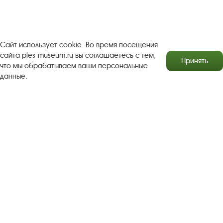
Результаты независимой оценки качества
Бесплатная юридическая помощь
Сайт использует cookie. Во время посещения
Правила посещения экспозиций и выставок
сайта ples-museum.ru вы соглашаетесь с тем,
Принять
что мы обрабатываем ваши персональные
Copyright © http://www.plyos.org
Плесский государственный
данные.
историко-архитектурный и художественный
музей‑заповедник.
Использование и копирование
информации запрещено.
Адрес: Плес, Соборная гора, 1. Тел.: +7 (49339) 4-34-90
Пользовательское соглашение
Политика конфиденциальности