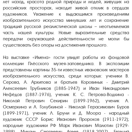
лет назад, красота родной природы и людей, живущих на
российских просторах, находит живой отклик в сердцах
художников. Уважение к выдающимся произведениям
изобразительного искусства минувших лет и сохранение
традиций русской реалистической школы – неотъемлемая
часть нашей культуры. Новые выразительные средства
передачи окружающей действительности не могли бы
существовать без опоры на достижения прошлого.
На выставке «Имена» гости увидят работы из фондовой
коллекции Плёсского музея-заповедника. В экспозиции
представлены картины 35-ти известных ивановских мастеров
изобразительного искусства, среди которых: ученики В.
Серова, А. Архипова и братьев Коровиных - Дмитрий
Алексеевич Трубников (1885-1947) и Иван Никандрович
Нефёдов (1887-1976), ученик К. С. Петрова-Водкина -
Николай Петрович Секирин (1899-1962), ученик А.
Осмеркина и А. Голубкиной - Николай Герасимович Буров
(1899-1971), ученик Л. Бруни и Д. Моора - народный
художник СССР Борис Иванович Пророков (1911-1972);
народные художники РФ Марк Иванович Малютин (1929-
1998), Михаил Сергеевич Агеев (1918-2007), Евгений