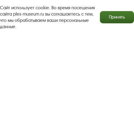
Сайт использует cookie. Во время посещения
Бесплатная юридическая помощь
сайта ples-museum.ru вы соглашаетесь с тем,
Принять
что мы обрабатываем ваши персональные
Правила посещения экспозиций и выставок
данные.
Copyright © http://www.plyos.org
Плесский государственный
историко-архитектурный и художественный
музей‑заповедник.
Использование и копирование
информации запрещено.
Адрес: Плес, Соборная гора, 1. Тел.: +7 (49339) 4-34-90
Пользовательское соглашение
Политика конфиденциальности
2016–2026 Плесский государственный историко-