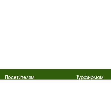
Посетителям
Турфирмам
О музее-заповеднике
Документы
Пленэр "Зелёный шум"
Застройщика
Проект Арт-поводОК Плёс
Антикоррупци
Рекомендации по правилам
деятельность