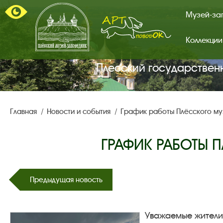
Музей-за
Коллекции
Арт-
поводок.
Главная
Плесский государствен
страница.
Главная
Новости и события
График работы Плёсского муз
ГРАФИК РАБОТЫ П
Предыдущая новость
Уважаемые жители 