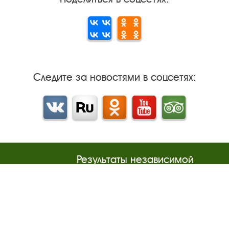
Следите за новостями в соцсетях:
Вконтакте
rutube
Одноклассники
YouTube
Трипадвизор
Результаты независимой
оценки качества
м
Бесплатная юридическая
онная
помощь
Правила посещения