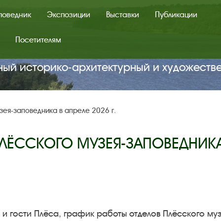
поведник
Экспозиции
Выставки
Публикации
Посетителям
ный историко‑архитектурный и художеств
ея-заповедника в апреле 2026 г.
ЛЁССКОГО МУЗЕЯ-ЗАПОВЕДНИКА 
и гости Плёса, график работы отделов Плёсского музе