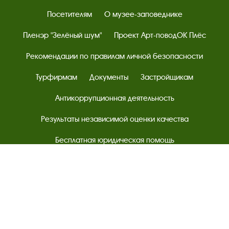
Посетителям
О музее-заповеднике
Пленэр "Зелёный шум"
Проект Арт-поводОК Плёс
Рекомендации по правилам личной безопасности
Турфирмам
Документы
Застройщикам
Антикоррупционная деятельность
Результаты независимой оценки качества
Бесплатная юридическая помощь
Правила посещения экспозиций и выставок
Copyright © http://www.plyos.org
Плесский государственный
историко-архитектурный и художественный
музей‑заповедник.
Использование и копирование
информации запрещено.