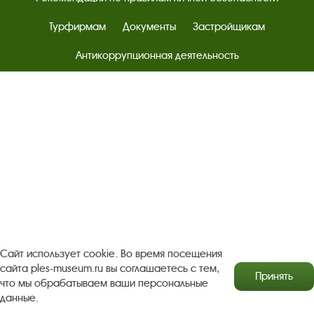
Турфирмам
Документы
Застройщикам
Антикоррупционная деятельность
Результаты независимой оценки качества
Бесплатная юридическая помощь
Правила посещения экспозиций и выставок
Copyright © http://www.plyos.org
Плесский государственный
историко-архитектурный и художественный
музей‑заповедник.
Использование и копирование
информации запрещено.
Адрес: Плес, Соборная гора, 1. Тел.: +7 (49339) 4-34-90
Сайт использует cookie. Во время посещения
сайта ples-museum.ru вы соглашаетесь с тем,
Принять
что мы обрабатываем ваши персональные
данные.
Пользовательское соглашение