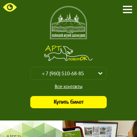
Пока
/
Закр
мен
Главная
страница.
Арт-
поводок.
+7 (960) 510-68-85
Показать
/
+7 (930) 347-67-70
Все контакты
Закрыть
Купить билет