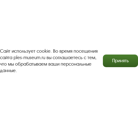
Следите за новостями в соцсетях:
Вконтакте
rutube
Одноклассники
YouTube
Трипадвизор
Сайт использует cookie. Во время посещения
сайта ples-museum.ru вы соглашаетесь с тем,
Принять
что мы обрабатываем ваши персональные
Посетителям
О музее-заповеднике
данные.
Пленэр "Зелёный шум"
Проект Арт-поводОК Плёс
Рекомендации по правилам личной безопасности
Турфирмам
Документы
Застройщикам
Антикоррупционная деятельность
Результаты независимой оценки качества