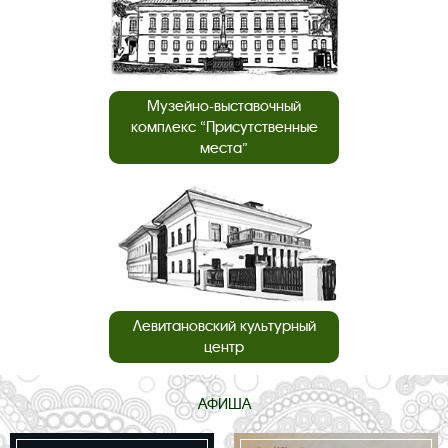
Музейно-выставочный
комплекс “Присутственные
места”
Левитановский культурный
центр
АФИША