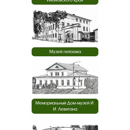
Музей пейзажа
Мемориальный Дом-музей И.
И. Левитана