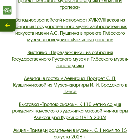
Проект Плёсского музея-заповедника «Большая
трапеза»
Трипадвизор
Западноевропейский натюрморт XVII-XVIII веков из
собрания Государственного музея изобразительных
Скрыть
искусств имени А.С. Пушкина в проекте Плёсского
/
музея-заповедника «Большая трапеза»
показать.
Выставка «Передвижники» из собрания
Государственного Русского музея и Плёсского музея-
заповедника
Левитан в гостях у Левитана. Портрет С. П.
Кувшинниковой из Музея-квартиры И. И. Бродского в
Плёсе
Выставка «Тропою сказок». К 110-летию со дня
рождения палехского художника лаковой миниатюры
Александра Куркина (1916-2003)
Акция «Приведи родителей в музей». С 1 июля по 15
августа 2026 г.